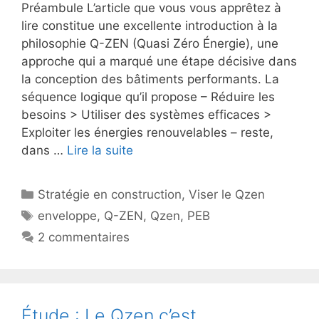
Préambule L’article que vous vous apprêtez à
lire constitue une excellente introduction à la
philosophie Q-ZEN (Quasi Zéro Énergie), une
approche qui a marqué une étape décisive dans
la conception des bâtiments performants. La
séquence logique qu’il propose – Réduire les
besoins > Utiliser des systèmes efficaces >
Exploiter les énergies renouvelables – reste,
dans …
Lire la suite
Catégories
Stratégie en construction
,
Viser le Qzen
Étiquettes
enveloppe
,
Q-ZEN
,
Qzen
,
PEB
2 commentaires
Étude : Le Qzen c’est …