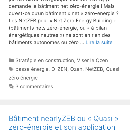
demande le bâtiment net zéro-énergie ! Mais
qu’est-ce qu’un bâtiment « net » zéro-énergie ?
Les NetZEB pour « Net Zero Energy Building »
(bâtiments nets zéro-énergie, ou « à bilan
énergétiques neutres ») ne sont en rien des
bâtiments autonomes ou zéro …
Lire la suite
Catégories
Stratégie en construction
,
Viser le Qzen
Étiquettes
basse énergie
,
Q-ZEN
,
Qzen
,
NetZEB
,
Quasi
zéro énergie
3 commentaires
Bâtiment nearlyZEB ou « Quasi »
zéro-énergie et son application