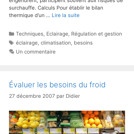
engendrent, participent souvent aux risques de
surchauffe. Calculs Pour établir le bilan
thermique d’un …
Lire la suite
Catégories
Techniques
,
Eclairage
,
Régulation et gestion
Étiquettes
éclairage
,
climatisation
,
besoins
Un commentaire
Évaluer les besoins du froid
27 décembre 2007
par
Didier