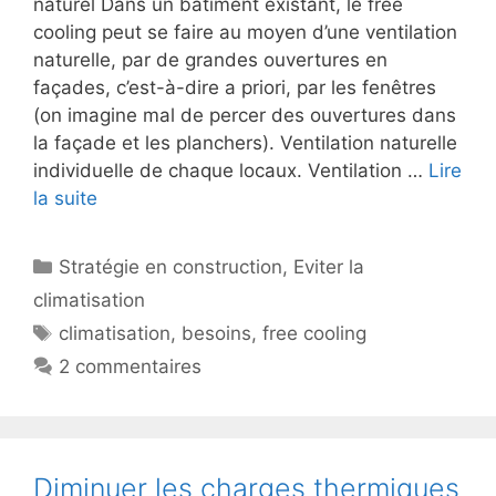
naturel Dans un bâtiment existant, le free
cooling peut se faire au moyen d’une ventilation
naturelle, par de grandes ouvertures en
façades, c’est-à-dire a priori, par les fenêtres
(on imagine mal de percer des ouvertures dans
la façade et les planchers). Ventilation naturelle
individuelle de chaque locaux. Ventilation …
Lire
la suite
Catégories
Stratégie en construction
,
Eviter la
climatisation
Étiquettes
climatisation
,
besoins
,
free cooling
2 commentaires
Diminuer les charges thermiques