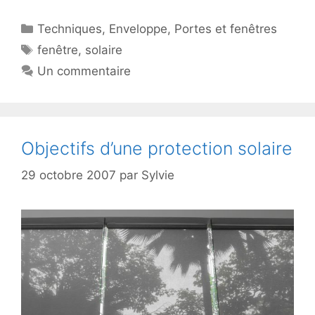
Catégories
Techniques
,
Enveloppe
,
Portes et fenêtres
Étiquettes
fenêtre
,
solaire
Un commentaire
Objectifs d’une protection solaire
29 octobre 2007
par
Sylvie