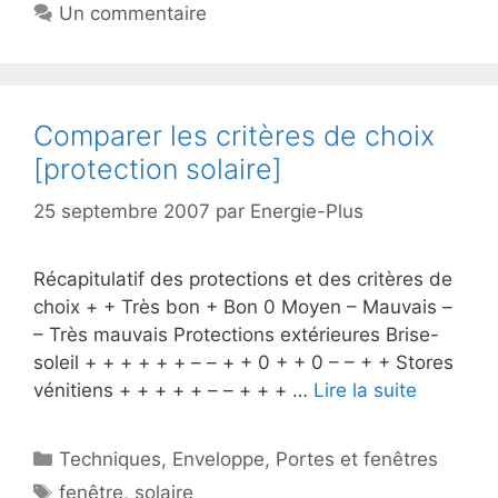
Un commentaire
Comparer les critères de choix
[protection solaire]
25 septembre 2007
par
Energie-Plus
Récapitulatif des protections et des critères de
choix + + Très bon + Bon 0 Moyen – Mauvais –
– Très mauvais Protections extérieures Brise-
soleil + + + + + + – – + + 0 + + 0 – – + + Stores
vénitiens + + + + + – – + + + …
Lire la suite
Catégories
Techniques
,
Enveloppe
,
Portes et fenêtres
Étiquettes
fenêtre
,
solaire