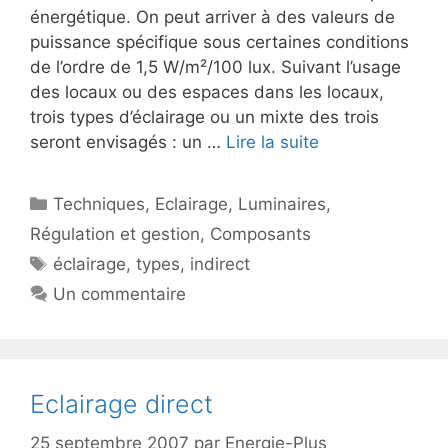
énergétique. On peut arriver à des valeurs de
puissance spécifique sous certaines conditions
de l’ordre de 1,5 W/m²/100 lux. Suivant l’usage
des locaux ou des espaces dans les locaux,
trois types d’éclairage ou un mixte des trois
seront envisagés : un …
Lire la suite
Catégories
Techniques
,
Eclairage
,
Luminaires
,
Régulation et gestion
,
Composants
Étiquettes
éclairage
,
types
,
indirect
Un commentaire
Eclairage direct
25 septembre 2007
par
Energie-Plus