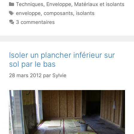
Catégories
Techniques
,
Enveloppe
,
Matériaux et isolants
Étiquettes
enveloppe
,
composants
,
isolants
3 commentaires
Isoler un plancher inférieur sur
sol par le bas
28 mars 2012
par
Sylvie