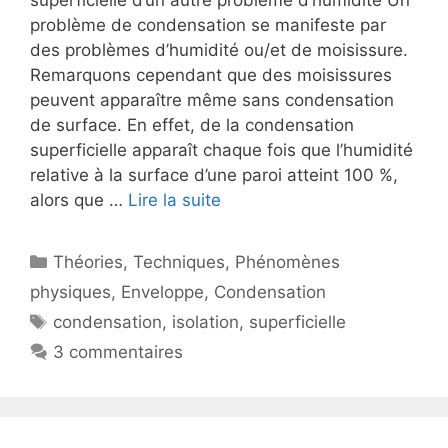
superficielle d’un autre problème d’humidité Un
problème de condensation se manifeste par
des problèmes d’humidité ou/et de moisissure.
Remarquons cependant que des moisissures
peuvent apparaître même sans condensation
de surface. En effet, de la condensation
superficielle apparaît chaque fois que l’humidité
relative à la surface d’une paroi atteint 100 %,
alors que …
Lire la suite
Catégories
Théories
,
Techniques
,
Phénomènes
physiques
,
Enveloppe
,
Condensation
Étiquettes
condensation
,
isolation
,
superficielle
3 commentaires