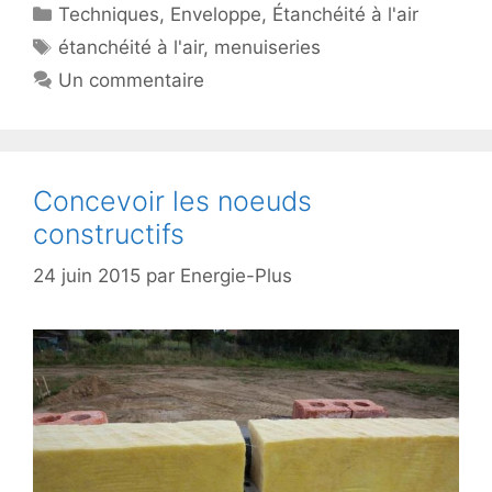
Catégories
Techniques
,
Enveloppe
,
Étanchéité à l'air
Étiquettes
étanchéité à l'air
,
menuiseries
Un commentaire
Concevoir les noeuds
constructifs
24 juin 2015
par
Energie-Plus