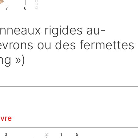
anneaux rigides au-
vrons ou des fermettes
ng »)
uvre