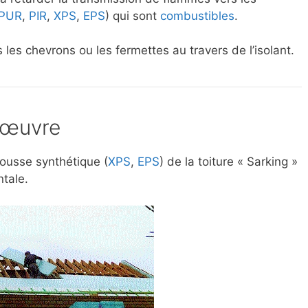
PUR
,
PIR
,
XPS
,
EPS
) qui sont
combustibles
.
les chevrons ou les fermettes au travers de l’isolant.
 œuvre
ousse synthétique (
XPS
,
EPS
) de la toiture « Sarking »
ntale.