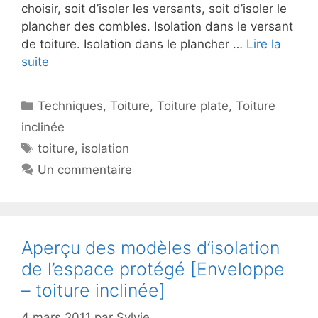
choisir, soit d’isoler les versants, soit d’isoler le
plancher des combles. Isolation dans le versant
de toiture. Isolation dans le plancher …
Lire la
suite
Catégories
Techniques
,
Toiture
,
Toiture plate
,
Toiture
inclinée
Étiquettes
toiture
,
isolation
Un commentaire
Aperçu des modèles d’isolation
de l’espace protégé [Enveloppe
– toiture inclinée]
4 mars 2011
par
Sylvie