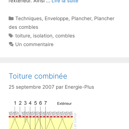
l’extérieur. Ainsi …
Lire la suite
Catégories
Techniques
,
Enveloppe
,
Plancher
,
Plancher
des combles
Étiquettes
toiture
,
isolation
,
combles
Un commentaire
Toiture combinée
25 septembre 2007
par
Energie-Plus