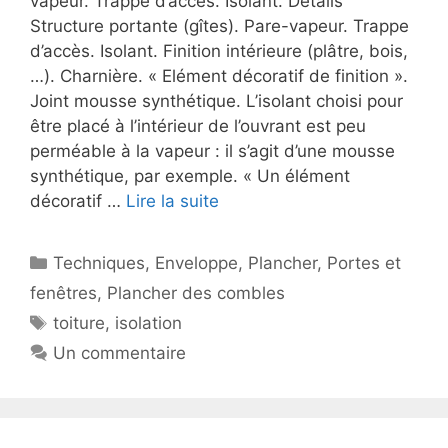
vapeur. Trappe d’accès. Isolant. Détails
Structure portante (gîtes). Pare-vapeur. Trappe
d’accès. Isolant. Finition intérieure (plâtre, bois,
…). Charnière. « Elément décoratif de finition ».
Joint mousse synthétique. L’isolant choisi pour
être placé à l’intérieur de l’ouvrant est peu
perméable à la vapeur : il s’agit d’une mousse
synthétique, par exemple. « Un élément
décoratif …
Lire la suite
Catégories
Techniques
,
Enveloppe
,
Plancher
,
Portes et
fenêtres
,
Plancher des combles
Étiquettes
toiture
,
isolation
Un commentaire