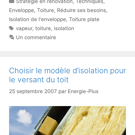
Catégories
Stratégie en rénovation
,
Techniques
,
Enveloppe
,
Toiture
,
Réduire ses besoins
,
Isolation de l'enveloppe
,
Toiture plate
Étiquettes
vapeur
,
toiture
,
isolation
Un commentaire
Choisir le modèle d’isolation pour
le versant du toit
25 septembre 2007
par
Energie-Plus