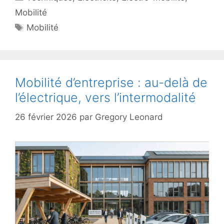
Mobilité
Étiquettes
Mobilité
Mobilité d’entreprise : au-delà de
l’électrique, vers l’intermodalité
26 février 2026
par
Gregory Leonard