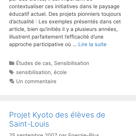
contextualiser ces initiatives dans le paysage
éducatif actuel. Des projets pionniers toujours
d’actualité : Les exemples présentés dans cet
article, bien qu’initiés il y a plusieurs années,
illustrent parfaitement l’efficacité d’une
approche participative où …
Lire la suite
Catégories
Études de cas
,
Sensibilisation
Étiquettes
sensibilisation
,
école
Un commentaire
Projet Kyoto des élèves de
Saint-Louis
25 septembre 2007
par
Energie-Plus