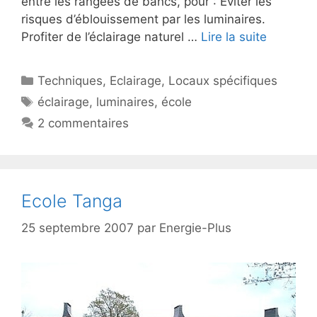
entre les rangées de bancs, pour : Éviter les
risques d’éblouissement par les luminaires.
Profiter de l’éclairage naturel …
Lire la suite
Catégories
Techniques
,
Eclairage
,
Locaux spécifiques
Étiquettes
éclairage
,
luminaires
,
école
2 commentaires
Ecole Tanga
25 septembre 2007
par
Energie-Plus