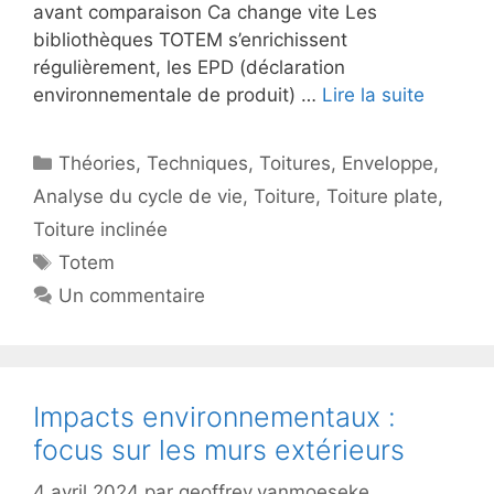
avant comparaison Ca change vite Les
bibliothèques TOTEM s’enrichissent
régulièrement, les EPD (déclaration
environnementale de produit) …
Lire la suite
Catégories
Théories
,
Techniques
,
Toitures
,
Enveloppe
,
Analyse du cycle de vie
,
Toiture
,
Toiture plate
,
Toiture inclinée
Étiquettes
Totem
Un commentaire
Impacts environnementaux :
focus sur les murs extérieurs
4 avril 2024
par
geoffrey.vanmoeseke