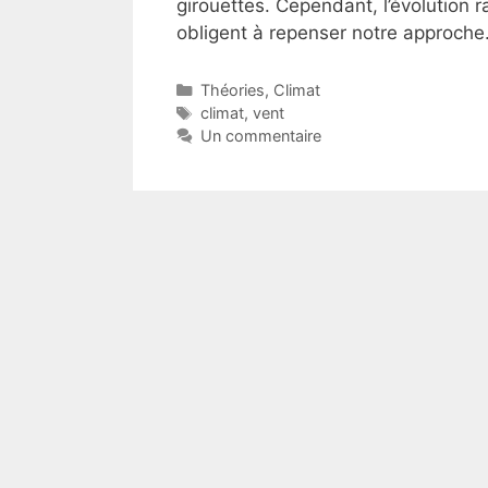
girouettes. Cependant, l’évolution 
obligent à repenser notre approc
Catégories
Théories
,
Climat
Étiquettes
climat
,
vent
Un commentaire