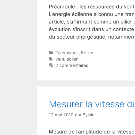
Préambule : les ressources du vent e
L’énergie éolienne a connu une tran
article, s’affirmant comme un pilier
évolution s’inscrit dans un context
du secteur énergétique, notammen
Catégories
Techniques
,
Eolien
Étiquettes
vent
,
éolien
2 commentaires
Mesurer la vitesse d
12 mai 2010
par
Sylvie
Mesure de l’amplitude de la vitess