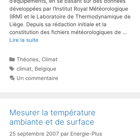
d’équipements, en se basant sur des données
développées par l’Institut Royal Météorologique
(IRM) et le Laboratoire de Thermodynamique de
Liège. Depuis sa rédaction initiale et la
constitution des fichiers météorologiques de …
Lire la suite
Catégories
Théories
,
Climat
Étiquettes
climat
,
Belgique
Un commentaire
Mesurer la température
ambiante et de surface
25 septembre 2007
par
Energie-Plus