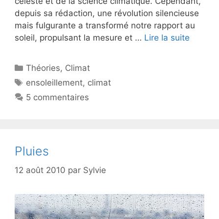
céleste et de la science climatique. Cependant,
depuis sa rédaction, une révolution silencieuse
mais fulgurante a transformé notre rapport au
soleil, propulsant la mesure et …
Lire la suite
Catégories
Théories
,
Climat
Étiquettes
ensoleillement
,
climat
5 commentaires
Pluies
12 août 2010
par
Sylvie