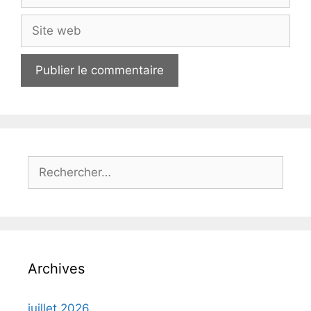
mail
Site
web
Rechercher :
Archives
juillet 2026