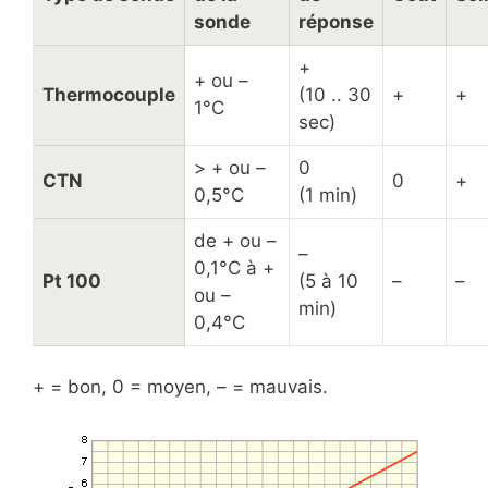
sonde
réponse
+
+ ou –
Thermocouple
(10 .. 30
+
+
1°C
sec)
> + ou –
0
CTN
0
+
0,5°C
(1 min)
de + ou –
–
0,1°C à +
Pt 100
(5 à 10
–
–
ou –
min)
0,4°C
+ = bon, 0 = moyen, – = mauvais.