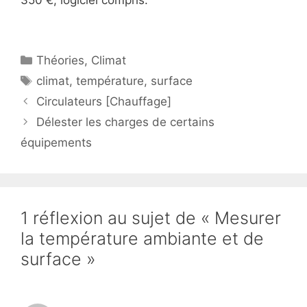
350 €, logiciel compris.
Catégories
Théories
,
Climat
Étiquettes
climat
,
température
,
surface
Circulateurs [Chauffage]
Délester les charges de certains
équipements
1 réflexion au sujet de « Mesurer
la température ambiante et de
surface »