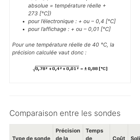
absolue = température réelle +
273 [°C])
pour l’électronique : + ou – 0,4 [°C]
pour l’affichage : + ou – 0,01 [°C]
Pour une température réelle de 40 °C, la
précision calculée vaut donc :
Comparaison entre les sondes
Précision
Temps
Type de sonde
de la
de
Coût
Sol