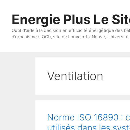
Aller
au
Energie Plus Le Si
contenu
Outil d'aide à la décision en efficacité énergétique des bâ
d'urbanisme (LOCI), site de Louvain-la-Neuve, Université 
Ventilation
Norme ISO 16890 : cla
utilisés dans les sy