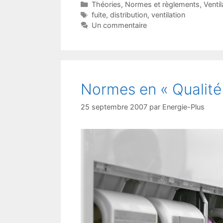
Catégories
Théories
,
Normes et règlements
,
Ventil
Étiquettes
fuite
,
distribution
,
ventilation
Un commentaire
Normes en « Qualité d
25 septembre 2007
par
Energie-Plus