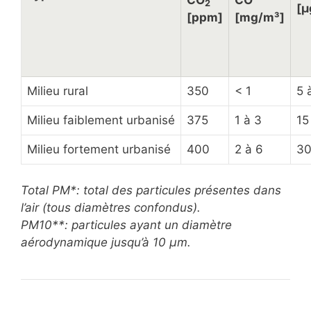
2
[µ
[ppm]
[mg/m³]
Milieu rural
350
< 1
5 
Milieu faiblement urbanisé
375
1 à 3
15
Milieu fortement urbanisé
400
2 à 6
30
Total PM*: total des particules présentes dans
l’air (tous diamètres confondus).
PM10**: particules ayant un diamètre
aérodynamique jusqu’à 10 µm.