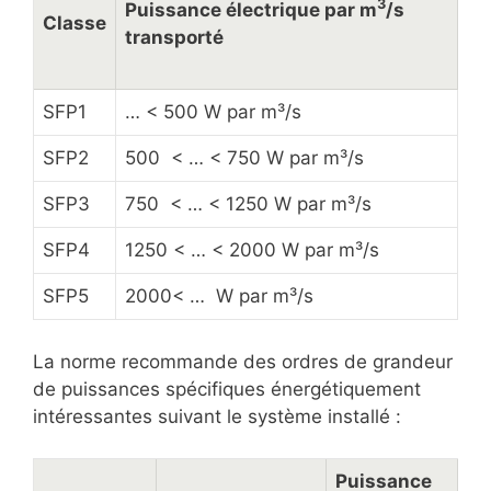
3
Puissance électrique par m
/s
Classe
transporté
SFP1
… < 500 W par m³/s
SFP2
500 < … < 750 W par m³/s
SFP3
750 < … < 1250 W par m³/s
SFP4
1250 < … < 2000 W par m³/s
SFP5
2000< … W par m³/s
La norme recommande des ordres de grandeur
de puissances spécifiques énergétiquement
intéressantes suivant le système installé :
Puissance