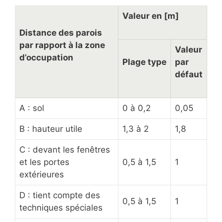
Valeur en [m]
Distance des parois
par rapport à la zone
Valeur
d’occupation
Plage type
par
défaut
A : sol
0 à 0,2
0,05
B : hauteur utile
1,3 à 2
1,8
C : devant les fenêtres
et les portes
0,5 à 1,5
1
extérieures
D : tient compte des
0,5 à 1,5
1
techniques spéciales