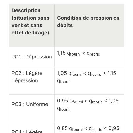
Description
(situation sans
Condition de pression en
vent et sans
débits
effet de tirage)
1,15 q
< q
fourni
repris
PC1 : Dépression
PC2 : Légère
1,05 q
< q
< 1,15
fourni
repris
dépression
q
fourni
0,95 q
< q
< 1,05
fourni
repris
PC3 : Uniforme
q
fourni
0,85 q
< q
< 0,95
fourni
repris
PC4 : Légère