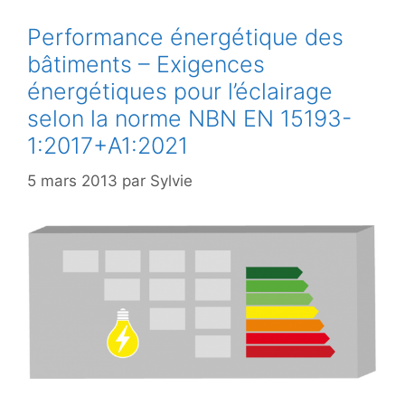
Performance énergétique des
bâtiments – Exigences
énergétiques pour l’éclairage
selon la norme NBN EN 15193-
1:2017+A1:2021
5 mars 2013
par
Sylvie