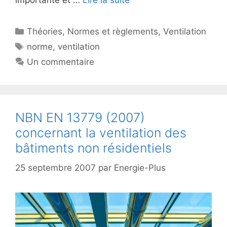
importante et …
Lire la suite
Catégories
Théories
,
Normes et règlements
,
Ventilation
Étiquettes
norme
,
ventilation
Un commentaire
NBN EN 13779 (2007)
concernant la ventilation des
bâtiments non résidentiels
25 septembre 2007
par
Energie-Plus