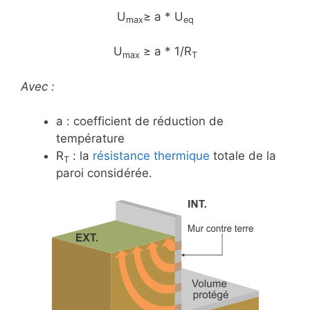
U
≥ a * U
max
eq
U
≥ a * 1/R
max
T
Avec :
a : coefficient de réduction de
température
R
: la
résistance thermique
totale de la
T
paroi considérée.