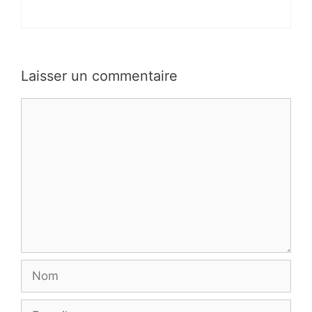
Laisser un commentaire
Commentaire
Nom
E-