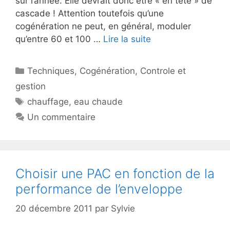
sur l’année. Elle devrait donc être « en tête » de
cascade ! Attention toutefois qu’une
cogénération ne peut, en général, moduler
qu’entre 60 et 100 …
Lire la suite
Catégories
Techniques
,
Cogénération
,
Controle et
gestion
Étiquettes
chauffage
,
eau chaude
Un commentaire
Choisir une PAC en fonction de la
performance de l’enveloppe
20 décembre 2011
par
Sylvie