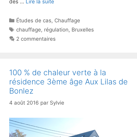
des …
Lire la suite
Catégories
Études de cas
,
Chauffage
Étiquettes
chauffage
,
régulation
,
Bruxelles
2 commentaires
100 % de chaleur verte à la
résidence 3ème âge Aux Lilas de
Bonlez
4 août 2016
par
Sylvie