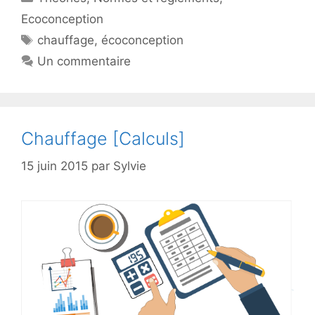
Ecoconception
Étiquettes
chauffage
,
écoconception
Un commentaire
Chauffage [Calculs]
15 juin 2015
par
Sylvie