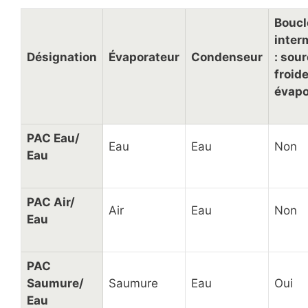
Boucl
inter
Désignation
Évaporateur
Condenseur
: sou
froide
évapo
PAC Eau/
Eau
Eau
Non
Eau
PAC Air/
Air
Eau
Non
Eau
PAC
Saumure/
Saumure
Eau
Oui
Eau