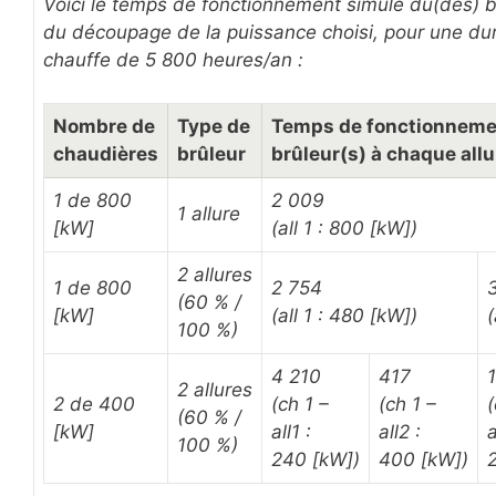
Voici le temps de fonctionnement simulé du(des) br
du découpage de la puissance choisi, pour une dur
chauffe de 5 800 heures/an :
Nombre de
Type de
Temps de fonctionneme
chaudières
brûleur
brûleur(s) à chaque allu
1 de 800
2 009
1 allure
[kW]
(all 1 : 800 [kW])
2 allures
1 de 800
2 754
(60 % /
[kW]
(all 1 : 480 [kW])
(
100 %)
4 210
417
2 allures
2 de 400
(ch 1 –
(ch 1 –
(
(60 % /
[kW]
all1 :
all2 :
a
100 %)
240 [kW])
400 [kW])