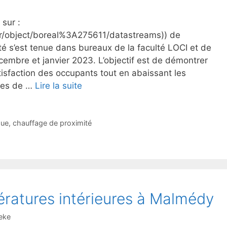
 sur :
l/fr/object/boreal%3A275611/datastreams)) de
té s’est tenue dans bureaux de la faculté LOCI et de
écembre et janvier 2023. L’objectif est de démontrer
atisfaction des occupants tout en abaissant les
ces de …
Lire la suite
que
,
chauffage de proximité
ratures intérieures à Malmédy
eke