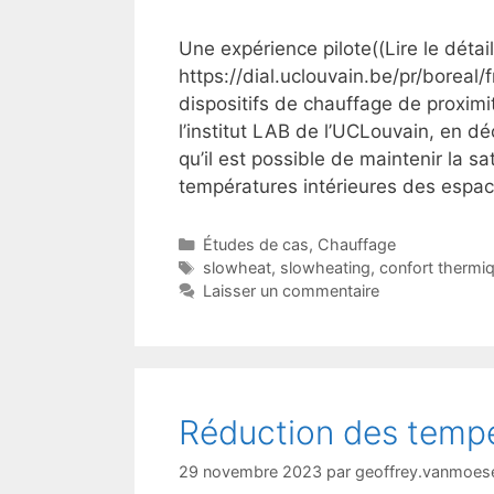
Une expérience pilote((Lire le détail
https://dial.uclouvain.be/pr/borea
dispositifs de chauffage de proximi
l’institut LAB de l’UCLouvain, en d
qu’il est possible de maintenir la s
températures intérieures des espa
Catégories
Études de cas
,
Chauffage
Étiquettes
slowheat
,
slowheating
,
confort thermi
Laisser un commentaire
Réduction des tempé
29 novembre 2023
par
geoffrey.vanmoes