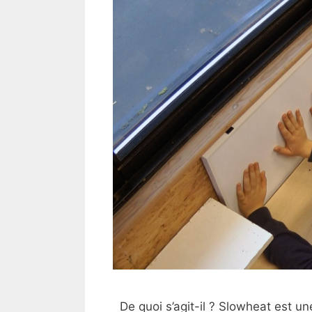
De quoi s’agit-il ? Slowheat est u