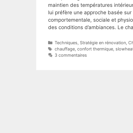
maintien des températures intérieur
lui préfère une approche basée sur 
comportementale, sociale et physiolo
des conditions d’ambiances. Le c
Catégories
Techniques
,
Stratégie en rénovation
,
Ch
Étiquettes
chauffage
,
confort thermique
,
slowhea
3 commentaires