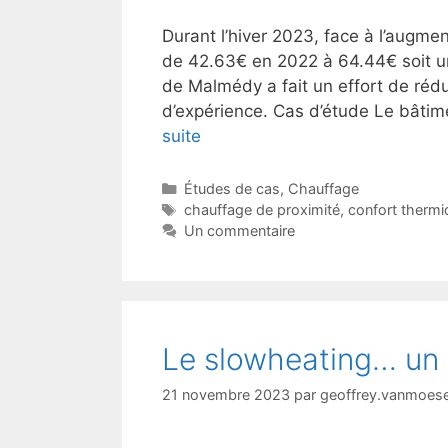
Durant l’hiver 2023, face à l’augmen
de 42.63€ en 2022 à 64.44€ soit u
de Malmédy a fait un effort de rédu
d’expérience. Cas d’étude Le bâti
suite
Catégories
Études de cas
,
Chauffage
Étiquettes
chauffage de proximité
,
confort thermi
Un commentaire
Le slowheating… un p
21 novembre 2023
par
geoffrey.vanmoes