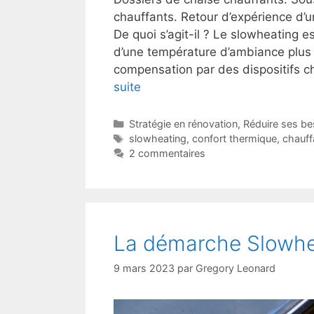
chauffants. Retour d’expérience d’
De quoi s’agit-il ? Le slowheating 
d’une température d’ambiance plus 
compensation par des dispositifs ch
suite
Catégories
Stratégie en rénovation
,
Réduire ses be
Étiquettes
slowheating
,
confort thermique
,
chauff
2 commentaires
La démarche Slowh
9 mars 2023
par
Gregory Leonard