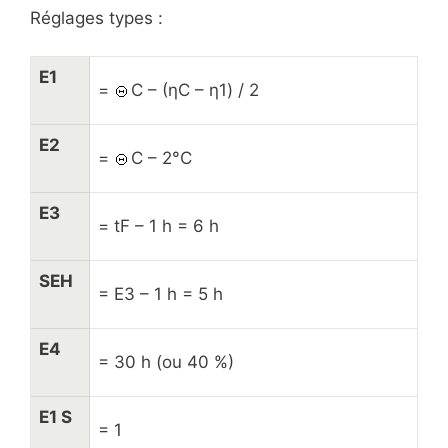
Réglages types :
E1
=
C – (ηC – η1) / 2
E2
=
C – 2°C
E3
= tF – 1 h = 6 h
SEH
= E3 – 1 h = 5 h
E4
= 30 h (ou 40 %)
E1 S
= 1