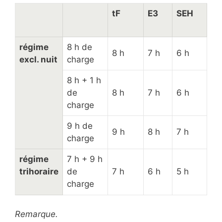
tF
E3
SEH
régime
8 h de
8 h
7 h
6 h
excl. nuit
charge
8 h + 1 h
de
8 h
7 h
6 h
charge
9 h de
9 h
8 h
7 h
charge
régime
7 h + 9 h
trihoraire
de
7 h
6 h
5 h
charge
Remarque.