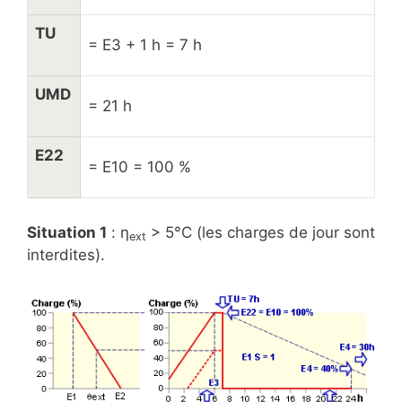
TU
= E3 + 1 h = 7 h
UMD
= 21 h
E22
= E10 = 100 %
Situation 1
: η
> 5°C (les charges de jour sont
ext
interdites).