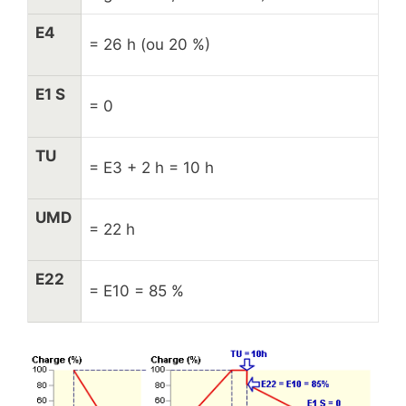
E4
= 26 h (ou 20 %)
E1 S
= 0
TU
= E3 + 2 h = 10 h
UMD
= 22 h
E22
= E10 = 85 %