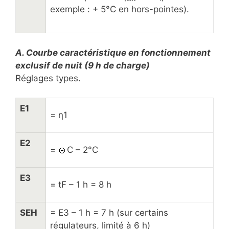
exemple : + 5°C en hors-pointes).
A. Courbe caractéristique en fonctionnement
exclusif de nuit (9 h de charge)
Réglages types.
E1
= η1
E2
=
C – 2°C
E3
= tF – 1 h = 8 h
SEH
= E3 – 1 h = 7 h (sur certains
régulateurs, limité à 6 h)