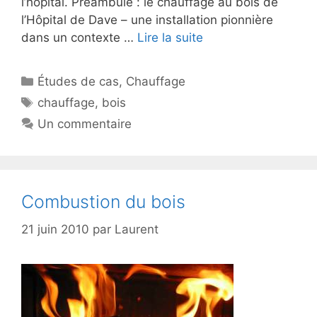
l’hôpital. Préambule : le chauffage au bois de
l’Hôpital de Dave – une installation pionnière
dans un contexte …
Lire la suite
Catégories
Études de cas
,
Chauffage
Étiquettes
chauffage
,
bois
Un commentaire
Combustion du bois
21 juin 2010
par
Laurent