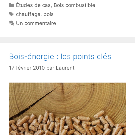
Catégories
Études de cas
,
Bois combustible
Étiquettes
chauffage
,
bois
Un commentaire
Bois-énergie : les points clés
17 février 2010
par
Laurent