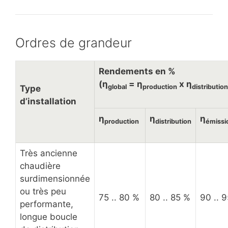
Ordres de grandeur
Rendements en %
(η
= η
x η
global
production
distribution
Type
d’installation
η
η
η
production
distribution
émissi
Très ancienne
chaudière
surdimensionnée
ou très peu
75 .. 80 %
80 .. 85 %
90 .. 
performante,
longue boucle