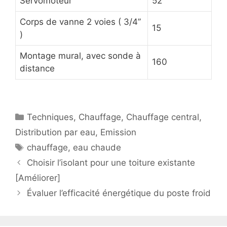
Servomoteur
52
Corps de vanne 2 voies ( 3/4’’
15
)
Montage mural, avec sonde à
160
distance
Catégories
Techniques
,
Chauffage
,
Chauffage central
,
Distribution par eau
,
Emission
Étiquettes
chauffage
,
eau chaude
Choisir l’isolant pour une toiture existante
[Améliorer]
Évaluer l’efficacité énergétique du poste froid