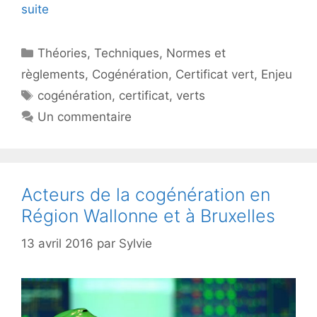
suite
Catégories
Théories
,
Techniques
,
Normes et
règlements
,
Cogénération
,
Certificat vert
,
Enjeu
Étiquettes
cogénération
,
certificat
,
verts
Un commentaire
Acteurs de la cogénération en
Région Wallonne et à Bruxelles
13 avril 2016
par
Sylvie