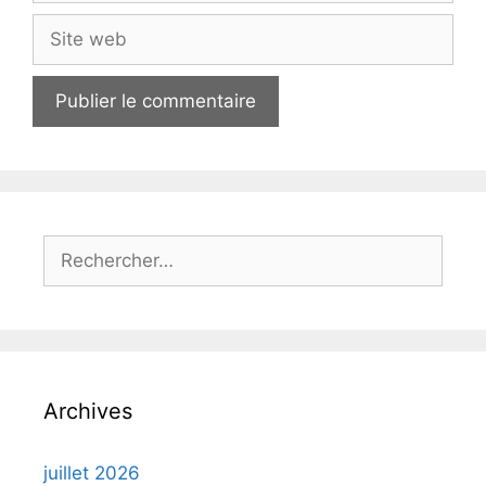
Site
web
Rechercher :
Archives
juillet 2026