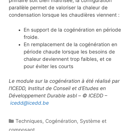
primaire soit bien maîtrisée, la configuration
parallèle permet de valoriser la chaleur de
condensation lorsque les chaudières viennent :
En support de la cogénération en période
froide.
En remplacement de la cogénération en
période chaude lorsque les besoins de
chaleur deviennent trop faibles, et ce
pour éviter les courts
Le module sur la cogénération à été réalisé par
l’ICEDD, Institut de Conseil et d’Etudes en
Développement Durable asbl – © ICEDD –
icedd@icedd.be
Catégories
Techniques
,
Cogénération
,
Système et
composant