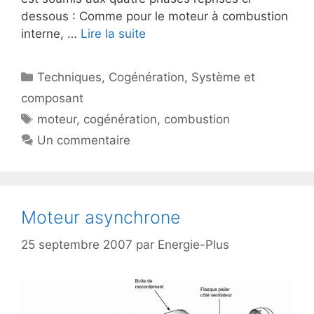
dessous : Comme pour le moteur à combustion
interne, …
Lire la suite
Catégories
Techniques
,
Cogénération
,
Système et
composant
Étiquettes
moteur
,
cogénération
,
combustion
Un commentaire
Moteur asynchrone
25 septembre 2007
par
Energie-Plus