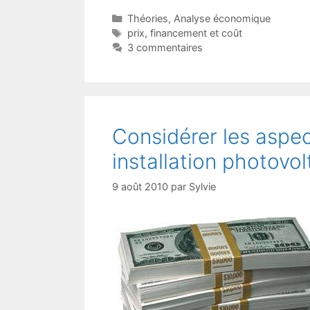
Catégories
Théories
,
Analyse économique
Étiquettes
prix
,
financement et coût
3 commentaires
Considérer les aspe
installation photovo
9 août 2010
par
Sylvie