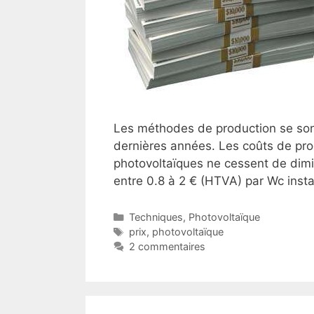
Les méthodes de production se son
dernières années. Les coûts de pro
photovoltaïques ne cessent de dimin
entre 0.8 à 2 € (HTVA) par Wc ins
Catégories
Techniques
,
Photovoltaïque
Étiquettes
prix
,
photovoltaïque
2 commentaires