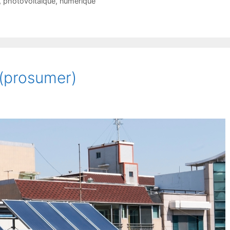
,
photovoltaïque
,
numérique
(prosumer)