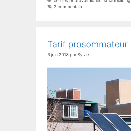
Étiquettes
cellules photovoltaïques
,
smartbuilding
2 commentaires
Tarif prosommateur 
6 juin 2018
par
Sylvie