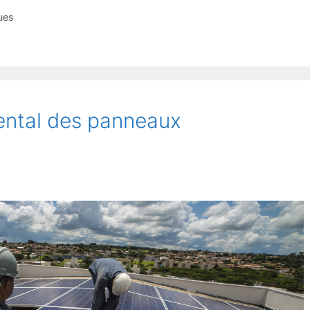
ues
ental des panneaux