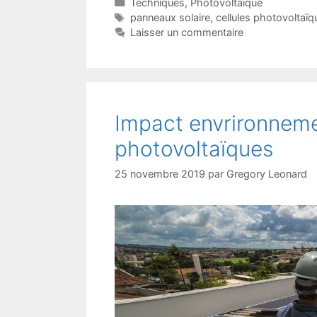
Catégories
Techniques
,
Photovoltaïque
Étiquettes
panneaux solaire
,
cellules photovoltaïq
Laisser un commentaire
Impact envrironnem
photovoltaïques
25 novembre 2019
par
Gregory Leonard