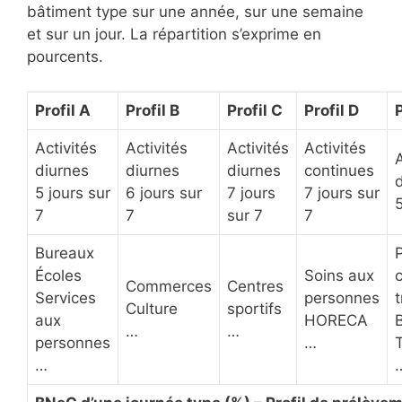
bâtiment type sur une année, sur une semaine
et sur un jour. La répartition s’exprime en
pourcents.
Profil A
Profil B
Profil C
Profil D
P
Activités
Activités
Activités
Activités
A
diurnes
diurnes
diurnes
continues
5 jours sur
6 jours sur
7 jours
7 jours sur
5
7
7
sur 7
7
Bureaux
Écoles
Soins aux
Commerces
Centres
Services
personnes
t
Culture
sportifs
aux
HORECA
…
…
personnes
…
T
…