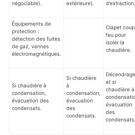
négociable).
extérieure).
d’extraction
Équipements de
Clapet coup
protection :
feu pour
détection des fuites
isoler la
de gaz, vannes
chaudière.
électromagnétiques.
Décendrag
Si chaudière
et si
Si chaudière à
à
chaudière à
condensation,
condensation,
condensatio
évacuation des
évacuation
évacuation
condensats.
des
des
condensats.
condensats