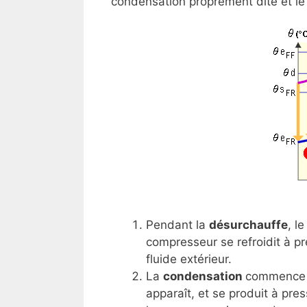
condensation proprement dite et le
Pendant la
désurchauffe
, l
compresseur se refroidit à p
fluide extérieur.
La
condensation
commence q
apparaît, et se produit à pre