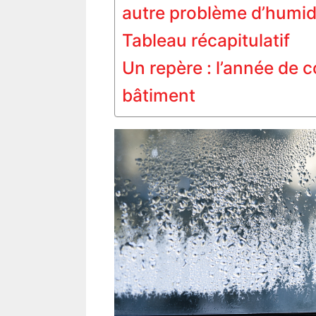
autre problème d’humid
Tableau récapitulatif
Un repère : l’année de 
bâtiment