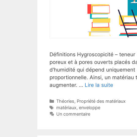
Définitions Hygroscopicité – teneu
poreux et à pores ouverts placés d
d’humidité qui dépend uniquement de l
proportionnelle. Ainsi, un matériau 
augmenter. …
Lire la suite
Catégories
Théories
,
Propriété des matériaux
Étiquettes
matériaux
,
enveloppe
Un commentaire