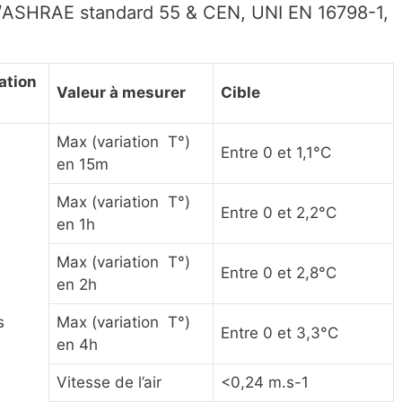
/ASHRAE standard 55 & CEN, UNI EN 16798-1,
dation
Valeur à mesurer
Cible
Max (variation T°)
Entre 0 et 1,1°C
en 15m
Max (variation T°)
Entre 0 et 2,2°C
en 1h
Max (variation T°)
Entre 0 et 2,8°C
en 2h
s
Max (variation T°)
Entre 0 et 3,3°C
en 4h
Vitesse de l’air
<0,24 m.s-1