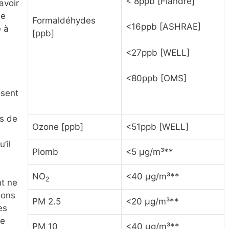
< 8ppb [Flandre]
avoir
de
Formaldéhydes
<16ppb [ASHRAE]
e à
[ppb]
<27ppb [WELL]
<80ppb [OMS]
osent
s de
Ozone [ppb]
<51ppb [WELL]
u’il
Plomb
<5 µg/m³**
NO
<40 µg/m³**
2
t ne
ions
PM 2.5
<20 µg/m³**
es
de
PM 10
<40 µg/m³**