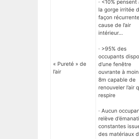
· <10% pensent 
la gorge irritée 
façon récurrent
cause de l’air
intérieur…
· >95% des
occupants disp
« Pureté » de
d’une fenêtre
l’air
ouvrante à moin
8m capable de
renouveler l’air q
respire
· Aucun occupan
relève d’émanat
constantes issu
des matériaux 