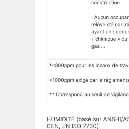
construction
· Aucun occupan
relève d’émanat
ayant une odeu
« chimique » ou
gaz …
*<800ppm pour les locaux de travai
<1000ppm exigé par la réglementat
** Correspond au seuil de vigilan
HUMIDITÉ (basé sur ANSHI/AS
CEN, EN ISO 7730)