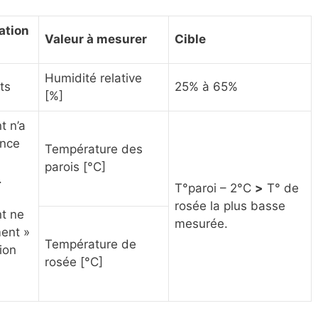
dation
Valeur à mesurer
Cible
Humidité relative
ts
25% à 65%
[%]
t n’a
ance
Température des
parois [°C]
.
T°paroi – 2°C
>
T° de
rosée la plus basse
t ne
mesurée.
ment »
Température de
ion
rosée [°C]