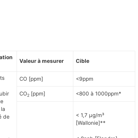
dation
Valeur à mesurer
Cible
ts
CO [ppm]
<9ppm
ubir
CO
[ppm]
<800 à 1000ppm*
2
te
 la
< 1,7 µg/m³
é de
[Wallonie]**