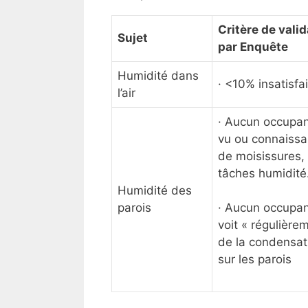
Critère de vali
Sujet
par Enquête
Humidité dans
· <10% insatisfai
l’air
· Aucun occupan
vu ou connaiss
de moisissures,
tâches humidité
Humidité des
parois
· Aucun occupan
voit « régulière
de la condensat
sur les parois