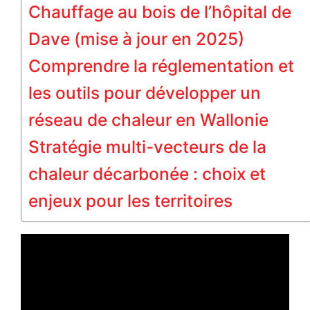
Chauffage au bois de l’hôpital de
Dave (mise à jour en 2025)
Comprendre la réglementation et
les outils pour développer un
réseau de chaleur en Wallonie
Stratégie multi-vecteurs de la
chaleur décarbonée : choix et
enjeux pour les territoires