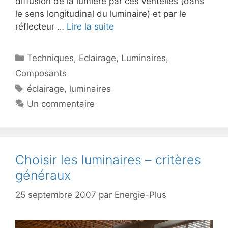
diffusion de la lumière par ces ventelles (dans
le sens longitudinal du luminaire) et par le
réflecteur …
Lire la suite
Catégories
Techniques
,
Eclairage
,
Luminaires
,
Composants
Étiquettes
éclairage
,
luminaires
Un commentaire
Choisir les luminaires – critères
généraux
25 septembre 2007
par
Energie-Plus