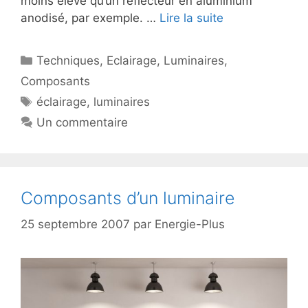
moins élevé qu’un réflecteur en aluminium
anodisé, par exemple. …
Lire la suite
Catégories
Techniques
,
Eclairage
,
Luminaires
,
Composants
Étiquettes
éclairage
,
luminaires
Un commentaire
Composants d’un luminaire
25 septembre 2007
par
Energie-Plus