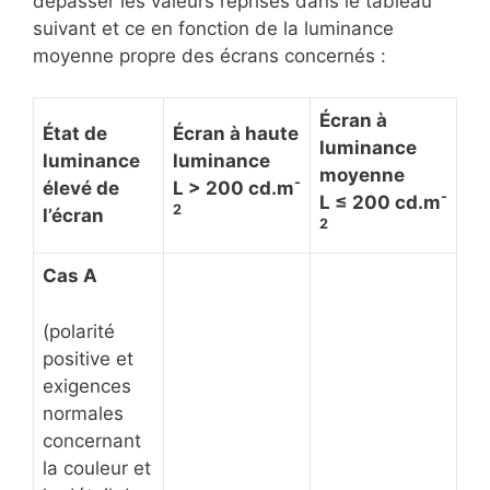
dépasser les valeurs reprises dans le tableau
suivant et ce en fonction de la luminance
moyenne propre des écrans concernés :
Écran à
État de
Écran à haute
luminance
luminance
luminance
moyenne
-
élevé de
L > 200 cd.m
-
L ≤ 200 cd.m
2
l’écran
2
Cas A
(polarité
positive et
exigences
normales
concernant
la couleur et