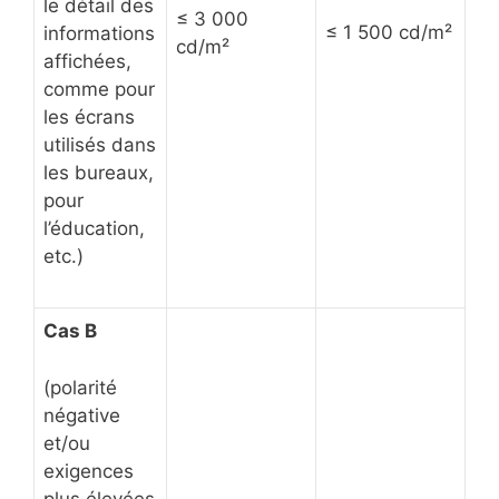
le détail des
≤ 3 000
≤ 1 500 cd/m²
informations
cd/m²
affichées,
comme pour
les écrans
utilisés dans
les bureaux,
pour
l’éducation,
etc.)
Cas B
(polarité
négative
et/ou
exigences
plus élevées