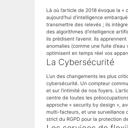
Là où l’article de 2018 évoque la 
aujourd’hui d’
intelligence embarqu
transmettre des relevés ; ils intèg
des
algorithmes d’intelligence artific
ils prédisent l’avenir. Ils apprenn
anomalies (comme une fuite d’eau 
optimisent en temps réel vos appare
La Cybersécurité
L’un des changements les plus criti
cybersécurité
. Un compteur communi
et sur l’intimité de nos foyers. L’ar
centre de toutes les préoccupatio
approche « security by design », av
multi-facteurs, et une surveillance 
strict du
RGPD
pour la protection d
Les services de flexi