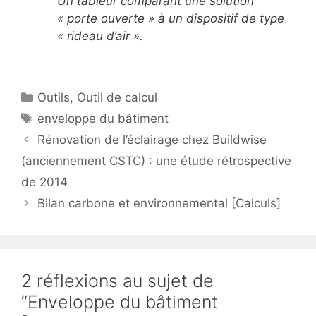
Un tableur comparant une solution
« porte ouverte » à un dispositif de type
« rideau d’air ».
Catégories
Outils
,
Outil de calcul
Étiquettes
enveloppe du bâtiment
Rénovation de l’éclairage chez Buildwise
(anciennement CSTC) : une étude rétrospective
de 2014
Bilan carbone et environnemental [Calculs]
2 réflexions au sujet de
“Enveloppe du bâtiment