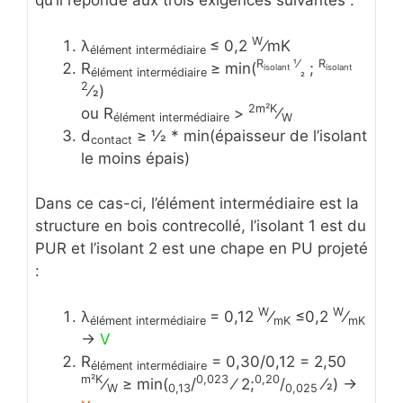
qu’il réponde aux trois exigences suivantes :
W
λ
≤ 0,2
⁄mK
élément intermédiaire
R
1⁄
R
R
≥ min⁡(
;
isolant
isolant
élément intermédiaire
2
2
⁄2)
2m²K
ou R
>
⁄
élément intermédiaire
W
d
≥ 1⁄2 * min⁡(épaisseur de l’isolant
contact
le moins épais)
Dans ce cas-ci, l’élément intermédiaire est la
structure en bois contrecollé, l’isolant 1 est du
PUR et l’isolant 2 est une chape en PU projeté
:
W
W
λ
= 0,12
⁄
≤0,2
⁄
élément intermédiaire
mK
mK
->
V
R
= 0,30/0,12 = 2,50
élément intermédiaire
m²
K
0,023
0,20
⁄
≥ min⁡(
/
⁄ 2;
/
⁄2) ->
W
0,13
0,025