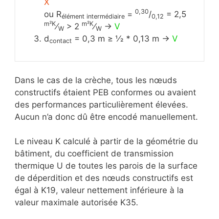
X
0,30
ou R
=
/
= 2,5
élément intermédiaire
0,12
m²K
m²K
⁄
> 2
⁄
->
V
W
W
d
= 0,3 m ≥ 1⁄2 * 0,13 m ->
V
contact
Dans le cas de la crèche, tous les nœuds
constructifs étaient PEB conformes ou avaient
des performances particulièrement élevées.
Aucun n’a donc dû être encodé manuellement.
Le niveau K calculé à partir de la géométrie du
bâtiment, du coefficient de transmission
thermique U de toutes les parois de la surface
de déperdition et des nœuds constructifs est
égal à K19, valeur nettement inférieure à la
valeur maximale autorisée K35.