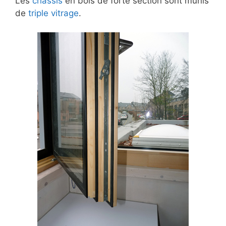
Les
châssis
en bois de forte section sont munis
de
triple vitrage
.