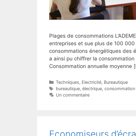
Plages de consommations L’ADEME 
entreprises et sue plus de 100 000 
consommations énergétiques des éq
a ainsi pu chiffrer la consommation
Consommation annuelle moyenne [
Catégories
Techniques
,
Electricité
,
Bureautique
Étiquettes
bureautique
,
électrique
,
consommation
Un commentaire
Economiseurs d’écra