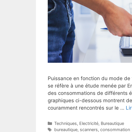
Puissance en fonction du mode de 
se réfère à une étude menée par Ene
des consommations de différents é
graphiques ci-dessous montrent d
couramment rencontrés sur le …
Li
Catégories
Techniques
,
Electricité
,
Bureautique
Étiquettes
bureautique
,
scanners
,
consommation