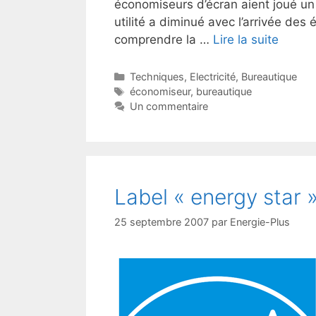
économiseurs d’écran aient joué un 
utilité a diminué avec l’arrivée des
comprendre la …
Lire la suite
Catégories
Techniques
,
Electricité
,
Bureautique
Étiquettes
économiseur
,
bureautique
Un commentaire
Label « energy star 
25 septembre 2007
par
Energie-Plus