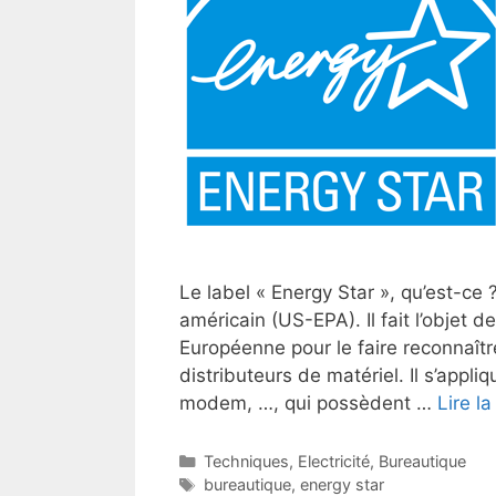
Le label « Energy Star », qu’est-ce ?
américain (US-EPA). Il fait l’objet
Européenne pour le faire reconnaîtr
distributeurs de matériel. Il s’appl
modem, …, qui possèdent …
Lire la
Catégories
Techniques
,
Electricité
,
Bureautique
Étiquettes
bureautique
,
energy star