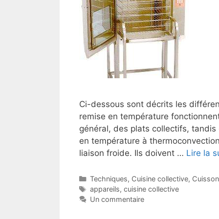
Ci-dessous sont décrits les différe
remise en température fonctionnent
général, des plats collectifs, tandi
en température à thermoconvection. 
liaison froide. Ils doivent …
Lire la s
Catégories
Techniques
,
Cuisine collective
,
Cuisson 
Étiquettes
appareils
,
cuisine collective
Un commentaire