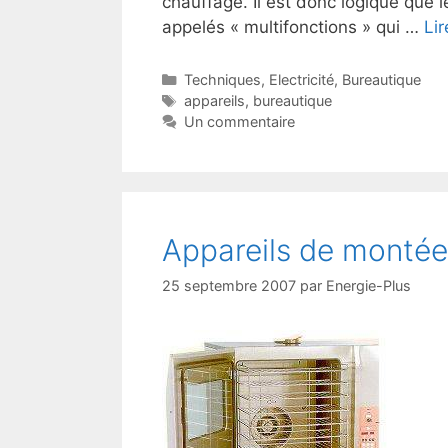
chauffage. Il est donc logique que l
appelés « multifonctions » qui …
Lir
Catégories
Techniques
,
Electricité
,
Bureautique
Étiquettes
appareils
,
bureautique
Un commentaire
Appareils de montée
25 septembre 2007
par
Energie-Plus