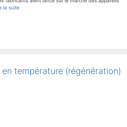
es fabricants aient lancé sur le marché des appareils
e la suite
 en température (régénération)