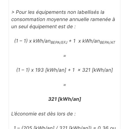
> Pour les équipements non labellisés la
consommation moyenne annuelle ramenée à
un seul équipement est de :
(1 – 1) x kWh/an
+ 1 x kWh/an
BEPA/EFJ
BEPA/AT
=
(1 – 1) x 193 [kWh/an] + 1 x 321 [kWh/an]
=
321 [kWh/an]
L’économie est dès lors de :
1 – (205 [kWh/an] / 321 [kWh/an]) = 0,36 ou