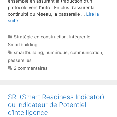
ensemble en assurant la traduction d’un
protocole vers l’autre. En plus d’assurer la
continuité du réseau, la passerelle …
Lire la
suite
Catégories
Stratégie en construction
,
Intégrer le
Smartbuilding
Étiquettes
smartbuilding
,
numérique
,
communication
,
passerelles
2 commentaires
SRI (Smart Readiness Indicator)
ou Indicateur de Potentiel
d’Intelligence