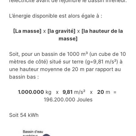
l’électricité avant de rejoindre le bassin inférieur.
L’énergie disponible est alors égale à :
[La masse]
x
[la gravité]
x
[la hauteur de la
masse]
Soit, pour un bassin de 1000 m³ (un cube de 10
mètres de côté) situé sur terre (g=9,81 m/s²) à
une hauteur moyenne de 20 m par rapport au
bassin bas :
1.000.000
kg x
9,81
m/s² x
20
m =
196.200.000 Joules
Soit 54 kWh