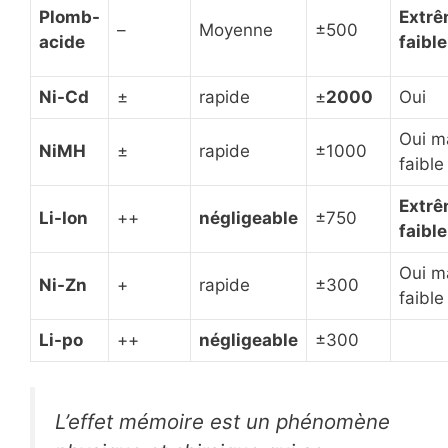
Plomb-
Extr
–
Moyenne
±500
acide
faible
Ni-Cd
±
rapide
±
2000
Oui
Oui m
NiMH
±
rapide
±1000
faible
Extr
Li-Ion
++
négligeable
±750
faible
Oui m
Ni-Zn
+
rapide
±300
faible
Li-po
++
négligeable
±300
L’effet mémoire est un phénomène