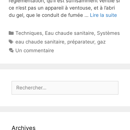
réglementation, qu’il est suffisamment ventilé si
ce n’est pas un appareil à ventouse, et à l’abri
du gel, que le conduit de fumée …
Lire la suite
Catégories
Techniques
,
Eau chaude sanitaire
,
Systèmes
Étiquettes
eau chaude sanitaire
,
préparateur
,
gaz
Un commentaire
Rechercher :
Archives