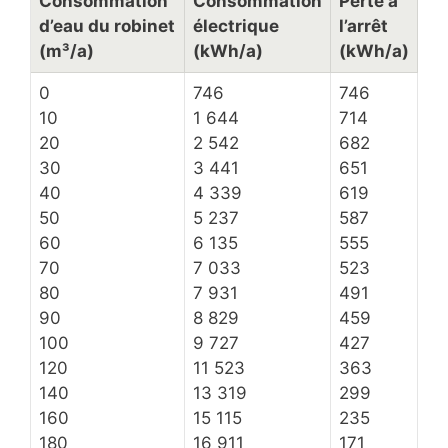
Consommation
Consommation
Perte à
d’eau du robinet
électrique
l’arrêt
(m³/a)
(kWh/a)
(kWh/a)
0
746
746
10
1 644
714
20
2 542
682
30
3 441
651
40
4 339
619
50
5 237
587
60
6 135
555
70
7 033
523
80
7 931
491
90
8 829
459
100
9 727
427
120
11 523
363
140
13 319
299
160
15 115
235
180
16 911
171