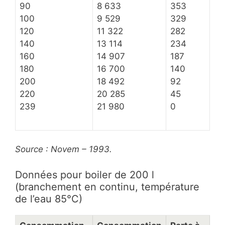
90
8 633
353
100
9 529
329
120
11 322
282
140
13 114
234
160
14 907
187
180
16 700
140
200
18 492
92
220
20 285
45
239
21 980
0
Source : Novem – 1993.
Données pour boiler de 200 l
(branchement en continu, température
de l’eau 85°C)