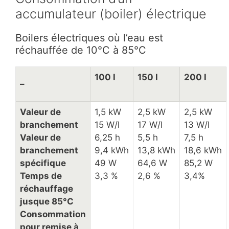
accumulateur (boiler) électrique
Boilers électriques où l’eau est
réchauffée de 10°C à 85°C
100 l
150 l
200 l
–
Valeur de
1,5 kW
2,5 kW
2,5 kW
branchement
15 W/l
17 W/l
13 W/l
Valeur de
6,25 h
5,5 h
7,5 h
branchement
9,4 kWh
13,8 kWh
18,6 kWh
spécifique
49 W
64,6 W
85,2 W
Temps de
3,3 %
2,6 %
3,4%
réchauffage
jusque 85°C
Consommation
pour remise à