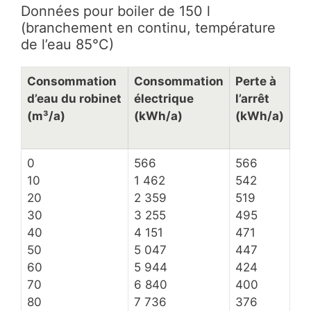
Données pour boiler de 150 l
(branchement en continu, température
de l’eau 85°C)
Consommation
Consommation
Perte à
d’eau du robinet
électrique
l’arrêt
(m³/a)
(kWh/a)
(kWh/a)
0
566
566
10
1 462
542
20
2 359
519
30
3 255
495
40
4 151
471
50
5 047
447
60
5 944
424
70
6 840
400
80
7 736
376